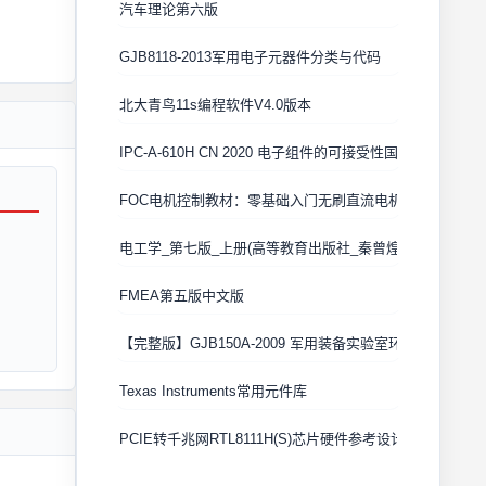
汽车理论第六版
GJB8118-2013军用电子元器件分类与代码
北大青鸟11s编程软件V4.0版本
IPC-A-610H CN 2020 电子组件的可接受性国际验收标准
FOC电机控制教材：零基础入门无刷直流电机矢量控制技术
电工学_第七版_上册(高等教育出版社_秦曾煌版)
FMEA第五版中文版
【完整版】GJB150A-2009 军用装备实验室环境试验方法
Texas Instruments常用元件库
PCIE转千兆网RTL8111H(S)芯片硬件参考设计 Cadence原