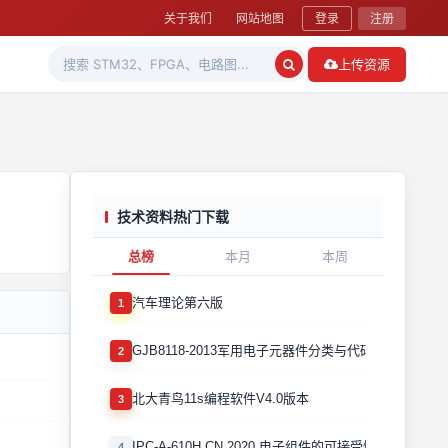
关于我们
网站地图
登录
注册
上传资源
技术资料热门下载
总榜
本月
本周
汽车理论第六版
1
GJB8118-2013军用电子元器件分类与代码
2
北大青鸟11s编程软件V4.0版本
3
IPC-A-610H CN 2020 电子组件的可接受性国际验收标
4