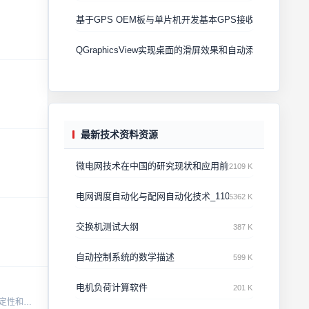
基于GPS OEM板与单片机开发基本GPS接收机
QGraphicsView实现桌面的滑屏效果和自动添加图标
最新技术资料资源
微电网技术在中国的研究现状和应用前景(1)
2109 K
电网调度自动化与配网自动化技术_11092751
5362 K
交换机测试大纲
387 K
自动控制系统的数学描述
599 K
电机负荷计算软件
201 K
基于Snake模型实现图像轮廓提取与目标跟踪，适用于水声图像处理场景。代码结构清晰，可直接用于生产环境，经过多个实际项目验证，具备良好的稳定性和精度。...