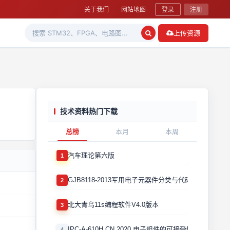
关于我们
网站地图
登录
注册
上传资源
技术资料热门下载
总榜
本月
本周
汽车理论第六版
1
GJB8118-2013军用电子元器件分类与代码
2
北大青鸟11s编程软件V4.0版本
3
IPC-A-610H CN 2020 电子组件的可接受性国际验收标
4