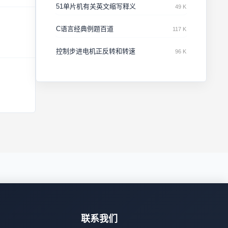
51单片机有关英文缩写释义
49 K
C语言经典例题百道
117 K
控制步进电机正反转和转速
96 K
联系我们