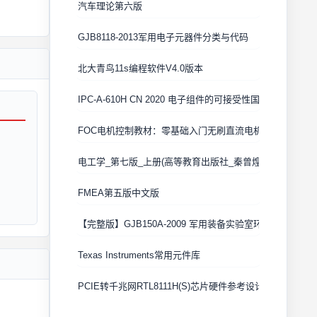
汽车理论第六版
GJB8118-2013军用电子元器件分类与代码
北大青鸟11s编程软件V4.0版本
IPC-A-610H CN 2020 电子组件的可接受性国际验收标准
FOC电机控制教材：零基础入门无刷直流电机矢量控制技术
电工学_第七版_上册(高等教育出版社_秦曾煌版)
FMEA第五版中文版
【完整版】GJB150A-2009 军用装备实验室环境试验方法
Texas Instruments常用元件库
PCIE转千兆网RTL8111H(S)芯片硬件参考设计 Cadence原