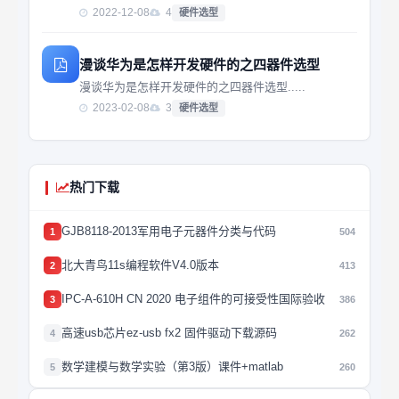
如何选择硬件方案（以伺服驱动器为例）；第三节：如
2022-12-08
4
硬件选型
何选择软件代码
漫谈华为是怎样开发硬件的之四器件选型
漫谈华为是怎样开发硬件的之四器件选型.....
2023-02-08
3
硬件选型
热门下载
GJB8118-2013军用电子元器件分类与代码
1
504
北大青鸟11s编程软件V4.0版本
2
413
IPC-A-610H CN 2020 电子组件的可接受性国际验收
3
386
高速usb芯片ez-usb fx2 固件驱动下载源码
4
262
数学建模与数学实验（第3版）课件+matlab
5
260