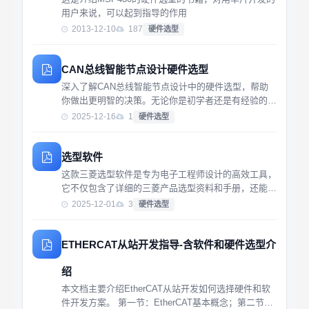
用户来说，可以起到指导的作用
2013-12-10
187
硬件选型
CAN总线智能节点设计硬件选型
深入了解CAN总线智能节点设计中的硬件选型，帮助
你做出更明智的决策。无论你是初学者还是有经验的工
程师，这份资料都能让你轻松掌握关键技术和实用技
2025-12-16
1
硬件选型
巧，提升你的项目开发效率。
选型软件
这款三菱选型软件是专为电子工程师设计的高效工具，
它不仅包含了详细的三菱产品选型资料和手册，还能够
根据您的项目需求自动生成材料报表及采购清单。无论
2025-12-01
3
硬件选型
是初学者还是经验丰富的专业人士，都能通过该软件快
速找到最适合项目的三菱元件，极大地提高了工作效
率...
ETHERCAT从站开发指导-含软件和硬件选型介
绍
本文档主要介绍EtherCAT从站开发如何选择硬件和软
件开发方案。 第一节：EtherCAT基本概念；第二节：