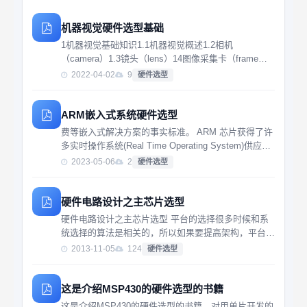
机器视觉硬件选型基础
1机器视觉基础知识1.1机器视觉概述1.2相机
（camera）1.3镜头（lens）14图像采集卡（frame
grabber）15光源（ⅲ urination）1.6祝觉开发软件
2022-04-02
9
硬件选型
（vision SDK）1.7智能相机（smart came...
ARM嵌入式系统硬件选型
费等嵌入式解决方案的事实标准。 ARM 芯片获得了许
多实时操作系统(Real Time Operating System)供应商
的支持，比 较知名的有：Windows CE、Linux、
2023-05-06
2
硬件选型
pSOS、VxWorks Mucleus、EPOC...
硬件电路设计之主芯片选型
硬件电路设计之主芯片选型 平台的选择很多时候和系
统选择的算法是相关的，所以如果要提高架构，平台的
设计能力，得不断提高自身的算法设计，复杂度评估能
2013-11-05
124
硬件选型
力，带宽分析能力。 常用的主处理器芯片有：单片
机，ASIC，RISC(DEC Alpha、ARC...
这是介绍MSP430的硬件选型的书籍
这是介绍MSP430的硬件选型的书籍，对用单片开发的